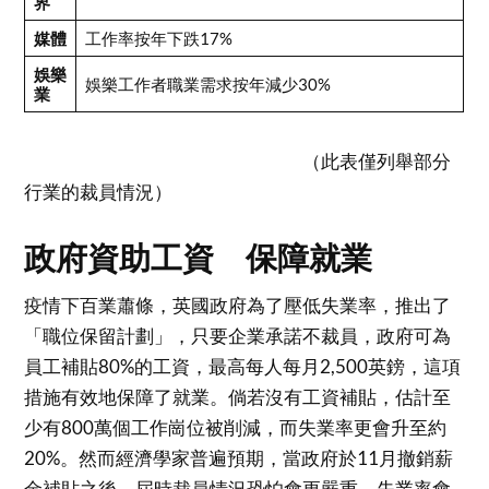
界
媒體
工作率按年下跌17%
娛樂
娛樂工作者職業需求按年減少30%
業
（此表僅列舉部分
行業的裁員情況）
政府資助工資 保障就業
疫情下百業蕭條，英國政府為了壓低失業率，推出了
「職位保留計劃」，只要企業承諾不裁員，政府可為
員工補貼80%的工資，最高每人每月2,500英鎊，這項
措施有效地保障了就業。倘若沒有工資補貼，估計至
少有800萬個工作崗位被削減，而失業率更會升至約
20%。然而經濟學家普遍預期，當政府於11月撤銷薪
金補貼之後，屆時裁員情況恐怕會更嚴重，失業率會