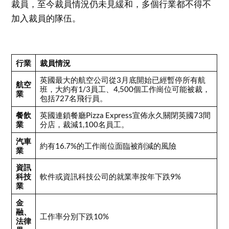
裁員，至今裁員情況仍未見緩和，多個行業都不得不
加入裁員的隊伍。
行業
裁員情況
英國最大的航空公司從3月底開始已經暫停所有航
航空
班，大約有1/3員工、4,500個工作崗位可能被裁，
業
包括727名飛行員。
餐飲
英國連鎖餐廳Pizza Express宣佈永久關閉英國73間
業
分店，裁減1,100名員工。
汽車
約有16.7%的工作崗位面臨被削減的風險
業
資訊
科技
軟件或資訊科技公司的就業率按年下跌9%
業
金
融、
工作率分別下跌10%
法律