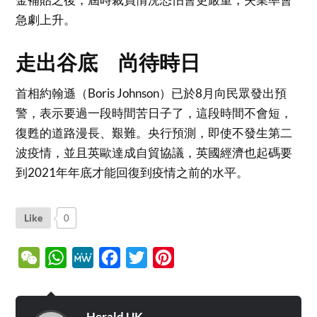
急劇上升。
走出谷底 尚待時日
首相約翰遜（Boris Johnson）已於8月向民眾發出預
警，表示要過一段時間苦日子了，這段時間不會短，
復甦的道路漫長、艱難。央行預測，即使不發生第二
波疫情，並且英歐達成自貿協議，英國經濟也起碼要
到2021年年底才能回復到疫情之前的水平。
Like
0
WeChat
WhatsApp
MeWe
Facebook
Twitter
Pinterest
Herald UK