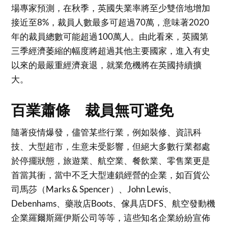
場專家預測，在秋季，英國失業率將至少雙倍地增加
接近至8%，裁員人數最多可超過70萬，意味著2020
年的裁員總數可能超過100萬人。由此看來，英國第
三季經濟萎縮的幅度將超過其他主要國家，進入有史
以來的最嚴重經濟衰退，就業危機將在英國持續擴
大。
百業蕭條 裁員無可避免
隨著疫情爆發，儘管某些行業，例如裝修、資訊科
技、大型超市，生意未受影響，但絕大多數行業都處
於停擺狀態，旅遊業、航空業、餐飲業、零售業更是
首當其衝，當中不乏大型連鎖經營的企業，如百貨公
司馬莎（Marks & Spencer）、John Lewis、
Debenhams、藥妝店Boots、傢具店DFS、航空發動機
企業羅爾斯羅伊斯公司等等，這些知名企業紛紛宣佈