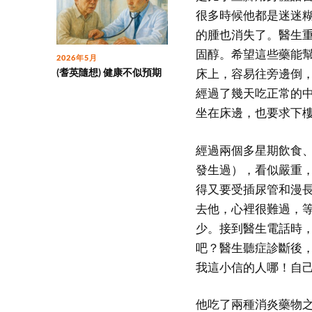
很多時候他都是迷迷
的腫也消失了。醫生
固醇。希望這些藥能
2026年5月
(耆英隨想) 健康不似預期
床上，容易往旁邊倒
經過了幾天吃正常的
坐在床邊，也要求下
經過兩個多星期飲食
發生過），看似嚴重
得又要受插尿管和漫
去他，心裡很難過，
少。接到醫生電話時
吧？醫生聽症診斷後
我這小信的人哪！自
他吃了兩種消炎藥物