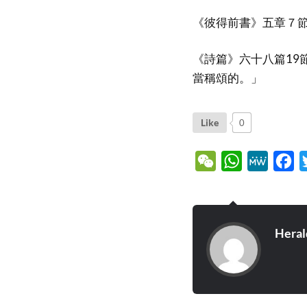
《彼得前書》五章７
《詩篇》六十八篇19
當稱頌的。」
Like
0
WeChat
WhatsApp
MeWe
Fa
Heral