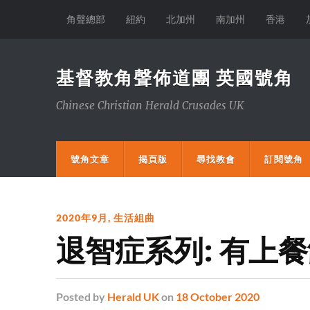
角聲總部
紐約
北加州
南加州
香港
基督教角聲佈道團 英國號角
Chinese Christian Herald Crusades UK
號角文章
揭頁版
尋找教會
訂閱號角
2020年9月
,
生活組曲
退智症系列: 有上
Posted
by
Herald UK
on
18 October 2020