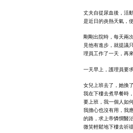
丈夫自從尿血後，活
是近日的炎熱天氣，
剛剛出院時，每天兩
見他有進步，就提議
理員工作了一天，再
一天早上，護理員要
女兒上班去了，她換
我在下樓去煮早餐時
要上班，我一個人如
我擔心也沒有用，我
的路，求上帝憐憫醫治
微笑輕鬆地下樓去祈