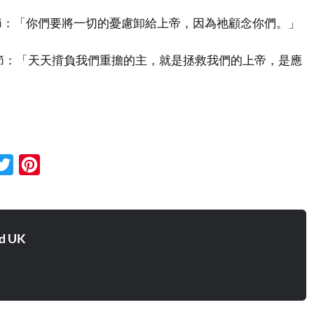
節：「你們要將一切的憂慮卸給上帝，因為祂顧念你們。」
節：「天天揹負我們重擔的主，就是拯救我們的上帝，是應
cebook
Twitter
Pinterest
d UK