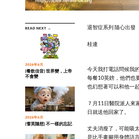
退智症系列 隨心出發
READ NEXT →
桂連
2026年6月
今天我打電話問候我
(餐飲佳音) 世界變，上帝
不會變
每餐10英鎊，他們也
也幻想著可以和他一
７月11日醫院派人來
日就送他回家了。
2026年6月
(耆英隨想) 不一樣的忘記
丈夫消瘦了，可能吸
是比手畫腳用身體語