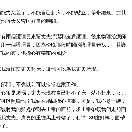
動能力又差了，不能自己起床，不能站立，舉步維艱。尤其
使他每天又昏睡好長的時間。
次有兩個護理員來幫丈夫清潔和皮膚護理。後來物理治療師
只用一個護理員，因為傍晚那段時間的護理員難找，而且護
來我的家，也擔心有帶菌的風險。
求我幫忙扶丈夫起床，讓他可以為我丈夫清潔。
了部門，不像以前可以常常在家工作。
，心很是煩惱，丈夫他現在自己起不了床、站不起來，女兒
何可以照顧他？我站在梯間擔心這事，可是，我心意一轉，
應該將我的難處帶到去上帝的面前，求上帝帶領我們走前面
我丈夫。肩負的重擔馬上輕鬆了，心情180度好轉，面帶
禱了。