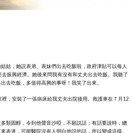
的姑姑，她説表弟、表妹們出去吃飯啦，政府津貼可以每人
要去振興經濟。她後來問我有沒有和丈夫出去吃飯。我聽了
起出去吃飯，多值得高興的事呀！我笑了出來。
家裡，安裝了一張病床給我丈夫出院後用。救護車在７月12
太多類固醇，令到他聲音沙啞，不願説話；有話要說時，總
言來表達，可能醫院沒有人明白他説的話，所以變成這樣。