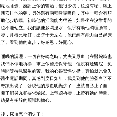
糊糊地睡覺。感謝上帝的醫治，他很少咳，也沒有喘，腳上
重新安排他的藥，另外還有兩種哮喘吸劑，其中一種含有類
幫助他少咳喘。初時他的活動能力很差，如果坐在沒靠背的
，也不能站立。我們讓他多喝溫水，似乎有助他調理腸胃，
中餐，睡得比較好，出院十天左右，他已經有能力自己起床
樓了。看到他的進步，好感恩，好開心。
、睡眠的調理，一切在好轉之時，丈夫又尿血（在醫院時也
，我們不停地祈禱，求上帝醫治保守他，但沒有送醫院，免
長時間等待見醫生的苦。我的心很驚惶失措，真怕就此會失
等醫生電話期間，真感到度日如年，我見到他的臉蒼白了不
，奇蹟出現了，發現他的尿血明顯少了，應該自己止了血
，開了消炎丸和要求驗尿。上帝聽祈禱，上帝有祂的時間。
己總是有多餘的煩躁和擔心。
之後，尿血完全消失了！