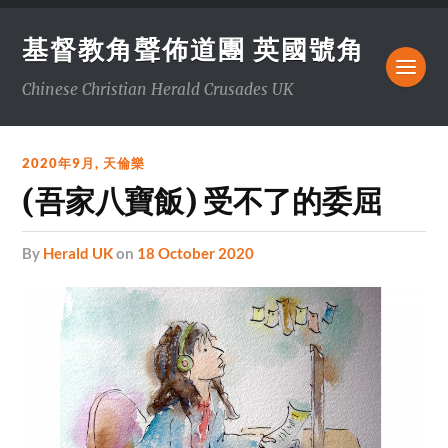
基督教角聲佈道團 英國號角
Chinese Christian Herald Crusades UK
2020年9月
,
天倫樂
(吾家八寶飯) 受不了的委屈
by
Herald UK
on
18 October 2020