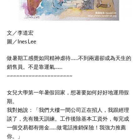
文／李道宏
圖／Ines Lee
做暑期工感覺如同精神虐待……不到兩週卻成為天生的
銷售員。不是靠運氣……
~~~~~~~~~~~~~~~~~~~~~
女兒大學第一年暑假回家，想著要如何好好地運用假
期。
我對她說：「我們大樓一間公司正在招人，我跟經理
談了，先有幾天訓練。工作後除基本工資外，每完成
一個交易都有佣金……做電話推銷保險！我強力推薦
你。」