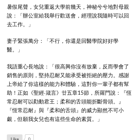
暑假尾聲，女兒重返大學前幾天，神秘兮兮地對母親
說：「辦公室給我舉行歡送會，經理說我隨時可以回
去工作。」
妻子緊張萬分：「不行，你還是回醫學院好好學
醫。」
我語重心長地說：「很高興你沒有放棄，反而學會了
銷售的原則，堅持忍耐又能承受被拒絕的壓力。感謝
上帝給了你這樣的能力和體驗，這對你一輩子都有幫
助！正如《聖經‧箴言》廿五章15節，所羅門說：『恆
常忍耐可以勸動君王；柔和的舌頭能折斷骨頭。』
『恆常忍耐』與『柔和的舌頭』的威力顯然不可小
覷，但願我女兒也有這些生命的素質。」
Like
0