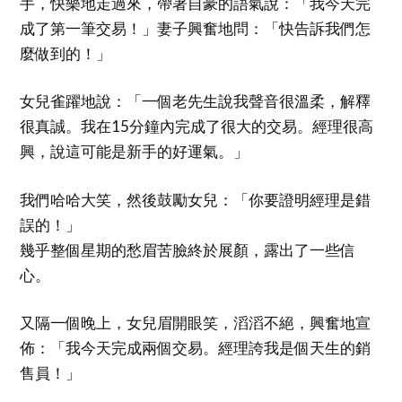
手，快樂地走過來，帶著自豪的語氣說：「我今天完
成了第一筆交易！」妻子興奮地問：「快告訴我們怎
麼做到的！」
女兒雀躍地說：「一個老先生說我聲音很溫柔，解釋
很真誠。我在15分鐘內完成了很大的交易。經理很高
興，說這可能是新手的好運氣。」
我們哈哈大笑，然後鼓勵女兒：「你要證明經理是錯
誤的！」
幾乎整個星期的愁眉苦臉終於展顏，露出了一些信
心。
又隔一個晚上，女兒眉開眼笑，滔滔不絕，興奮地宣
佈：「我今天完成兩個交易。經理誇我是個天生的銷
售員！」