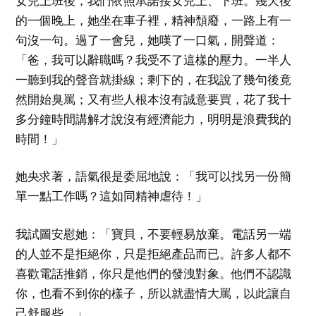
女兒上班後，我們依照承諾接女兒上、下班。幾天後
的一個晚上，她坐在車子裡，精神頹廢，一路上有一
句沒一句。過了一會兒，她嘆了一口氣，開聲道：
「爸，我可以辭職嗎？我受不了這樣的壓力。一半人
一聽到我的聲音就掛線；剩下的，在我說了幾句後竟
然開始臭罵；又有些人根本沒有誠意要買，花了我十
多分鐘時間講解才說沒有經濟能力，明明是浪費我的
時間！」
她央求著，語氣很是委屈地說：「我可以找另一份簡
單一點工作嗎？這如同精神虐待！」
我試圖安慰她：「寶貝，不要輕易放棄。電話另一端
的人並不是拒絕你，只是拒絕產品而已。許多人都不
喜歡電話推銷，你只是他們的發洩對象。他們不認識
你，也看不到你的樣子，所以就盡情大罵，以此讓自
己舒服些。」